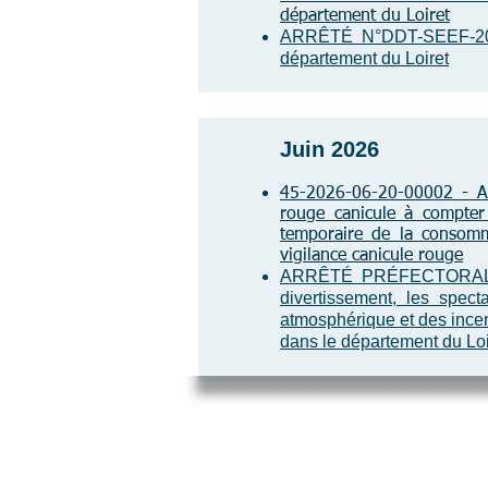
département du Loiret
ARRÊTÉ N°DDT-SEEF-2026-
département du Loiret
Juin 2026
45-2026-06-20-00002 - Arr
rouge canicule à compter
temporaire de la consomm
vigilance canicule rouge
ARRÊTÉ PRÉFECTORAL - Rég
divertissement, les spect
atmosphérique et des ince
dans le département du Loi
Mairie de Cléry-Saint-André
94 Rue du Maréchal Foch