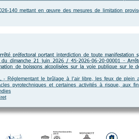
140 mettant en œuvre des mesures de limitation provisoi
êté préfectoral portant interdiction de toute manifestation s
 du dimanche 21 juin 2026 / 45-2026-06-20-00001 - Arrêté p
ation de boissons alcoolisées sur la voie publique sur le d
lementant le brûlage à l’air libre, les feux de plein air, 
acles pyrotechniques et certaines activités à risque, aux fi
ndies
ret