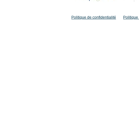
accueil@clery-saint-andre.com
Politique de confidentialité
Politique