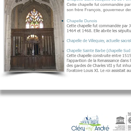
Cette chapelle fut commandée par G
son frère François, gouverneur d
Chapelle Dunois
Cette chapelle fut commandée par J
1464 et 1468. Elle abrite les sépul
Chapelle de Villequier, actuelle sacr
Chapelle Sainte Barbe (chapelle Sud
Cette chapelle construite entre 151
l’apparition de la Renaissance dans l
des gardes de Charles VII y fut inhu
l’oratoire Louis XI. Le roi assistait
Mairie de Cléry-Saint-André
94 Rue du Maréchal Foch
45370 CLERY SAINT ANDRE
02.38.46.98.98