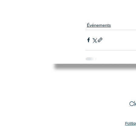
Événements
Mairie de Cléry-Saint-André
94 Rue du Maréchal Foch
45370 CLERY SAINT ANDRE
02.38.46.98.98
accueil@clery-saint-andre.com
Politiq