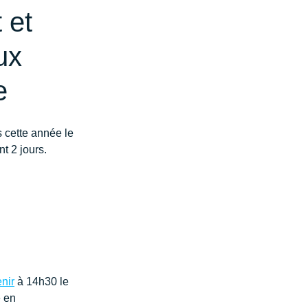
 et
ux
e
 cette année le 
t 2 jours.
nir
à 14h30 le 
 en 