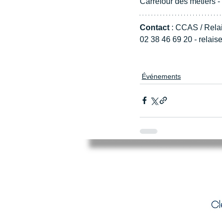
Carrefour des métiers -
Contact 
: CCAS / Rela
02 38 46 69 20 - relai
Événements
Mairie de Cléry-Saint-André
94 Rue du Maréchal Foch
45370 CLERY SAINT ANDRE
02.38.46.98.98
accueil@clery-saint-andre.com