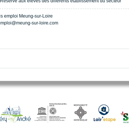
 Réservé aux élèves des différents établissement du secteur
is emploi Meung-sur-Loire
semploi@meung-sur-loire.com