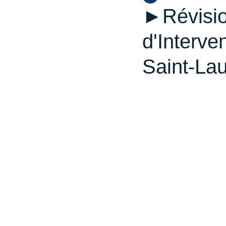
►Révision
d'Interve
Saint-La