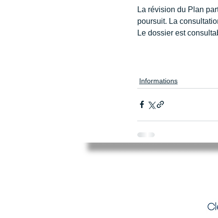
La révision du Plan part
poursuit. La consultati
Le dossier est consultab
Informations
Mairie de Cléry-Saint-André
94 Rue du Maréchal Foch
45370 CLERY SAINT ANDRE
02.38.46.98.98
accueil@clery-saint-andre.com