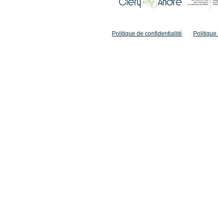
accueil@clery-saint-andre.com
Politique de confidentialité
Politique