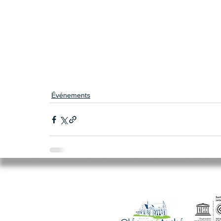
Événements
Mairie de Cléry-Saint-André
94 Rue du Maréchal Foch
45370 CLERY SAINT ANDRE
02.38.46.98.98