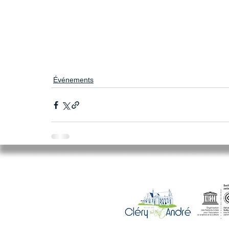
Événements
Mairie de Cléry-Saint-André
94 Rue du Maréchal Foch
45370 CLERY SAINT ANDRE
02.38.46.98.98
accueil@clery-saint-andre.com