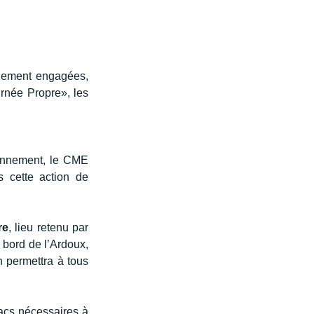
lement engagées, 
rnée Propre», les 
onnement, le CME 
s cette action de 
re
, lieu retenu par 
 bord de l’Ardoux, 
 permettra à tous 
acs nécessaires à 