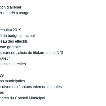
ion d’aliéner   
r un prêt à usage        
 résultat 2019
20 du budget principal
eau des effectifs
dette garantie
urances : choix du titulaire du lot N°3
valeur
ions culturelles  
ES
s municipales    
 diverses réunions intercommunales   
          
res du Conseil Municipal       