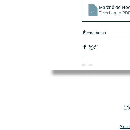
Marché de Noël
Télécharger PDF
Événements
Mairie de Cléry-Saint-André
94 Rue du Maréchal Foch
45370 CLERY SAINT ANDRE
02.38.46.98.98
accueil@clery-saint-andre.com
Politiq