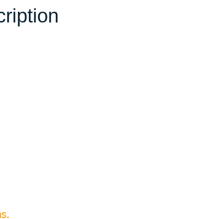
ription
ns.