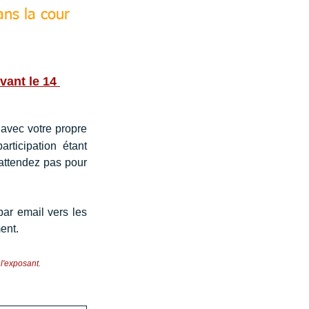
ns la cour 
vant le 14 
 avec votre propre 
ticipation étant 
ttendez pas pour 
ar email vers les 
ent.
 l'exposant.