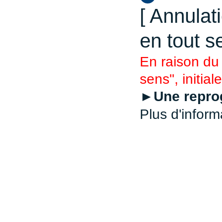
[ Annulat
en tout s
En raison du 
sens", initia
►Une reprog
Plus d'infor