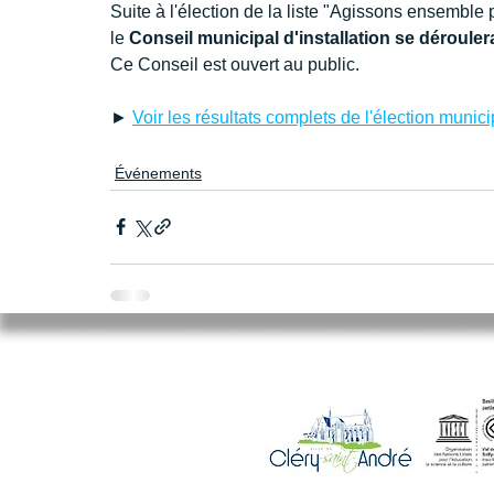
Suite à l'élection de la liste "
Agissons ensemble po
le 
Conseil municipal d'installation se déroulera
Ce Conseil est ouvert au public.
► 
Voir les résultats complets de l'élection munic
Événements
Mairie de Cléry-Saint-André
94 Rue du Maréchal Foch
45370 CLERY SAINT ANDRE
02.38.46.98.98
accueil@clery-saint-andre.com