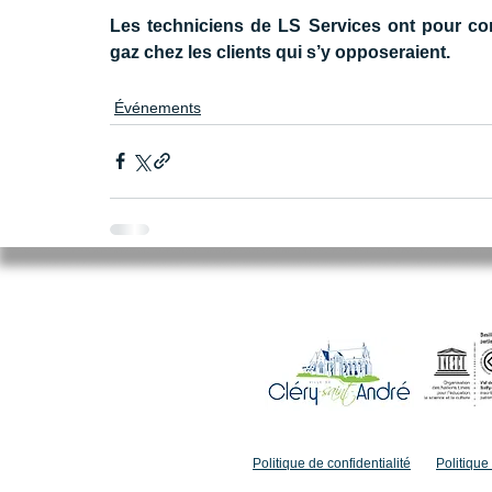
Les techniciens de LS Services ont pour c
gaz chez les clients qui s’y opposeraient.
Événements
Mairie de Cléry-Saint-André
94 Rue du Maréchal Foch
45370 CLERY SAINT ANDRE
02.38.46.98.98
accueil@clery-saint-andre.com
Politique de confidentialité
Politique