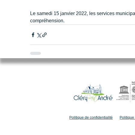
Le samedi 15 janvier 2022, les services municipa
compréhension.
Mairie de Cléry-Saint-André
94 Rue du Maréchal Foch
45370 CLERY SAINT ANDRE
02.38.46.98.98
accueil@clery-saint-andre.com
Politique de confidentialité
Politique