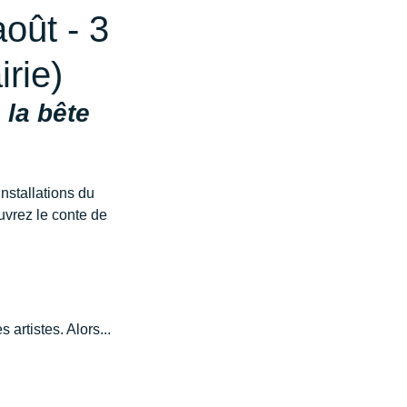
oût - 3
rie)
la bête 
nstallations du 
uvrez le conte de 
rtistes. Alors... 