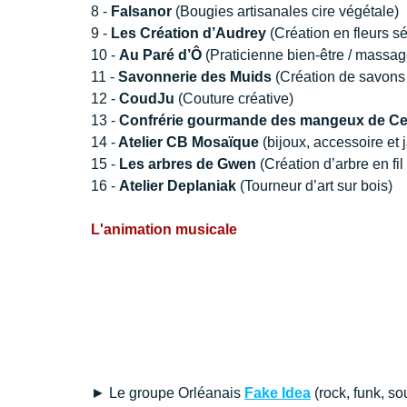
8 - 
Falsanor 
(Bougies artisanales cire végétale)
9 -
 Les Création d’Audrey
 (Création en fleurs s
10 - 
Au Paré d’Ô
 (Praticienne bien-être / massag
11 - 
Savonnerie des Muids
 (Création de savons
12 - 
CoudJu 
(Couture créative)
13 - 
Confrérie gourmande des mangeux de Ce
14 -
 Atelier CB Mosaïque
 (bijoux, accessoire et
15 - 
Les arbres de Gwen
 (Création d’arbre en fi
16 - 
Atelier Deplaniak
 (Tourneur d’art sur bois)
L'animation musicale
► Le groupe Orléanais
Fake Idea
(rock, funk, s