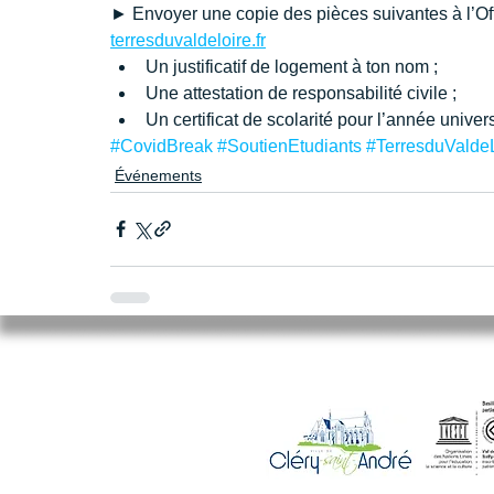
► Envoyer une copie des pièces suivantes à l’Off
terresduvaldeloire.fr
Un justificatif de logement à ton nom ;
Une attestation de responsabilité civile ;
Un certificat de scolarité pour l’année univers
#CovidBreak
#SoutienEtudiants
#TerresduValde
Événements
Mairie de Cléry-Saint-André
94 Rue du Maréchal Foch
45370 CLERY SAINT ANDRE
02.38.46.98.98
accueil@clery-saint-andre.com