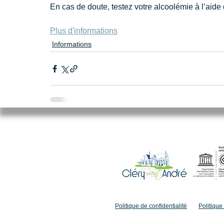
En cas de doute, testez votre alcoolémie à l’aide 
Plus d'informations
Informations
Mairie de Cléry-Saint-André
94 Rue du Maréchal Foch
45370 CLERY SAINT ANDRE
02.38.46.98.98
accueil@clery-saint-andre.com
Politique de confidentialité
Politique