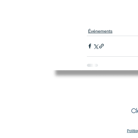
Événements
Mairie de Cléry-Saint-André
94 Rue du Maréchal Foch
45370 CLERY SAINT ANDRE
02.38.46.98.98
accueil@clery-saint-andre.com
Politiq