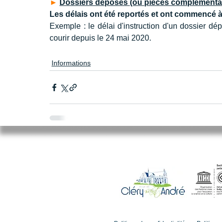
►
Dossiers déposés (ou pièces complémentai
Les délais ont été reportés et ont commencé à
Exemple : le délai d'instruction d'un dossier d
courir depuis le 24 mai 2020.
Informations
Mairie de Cléry-Saint-André
94 Rue du Maréchal Foch
45370 CLERY SAINT ANDRE
02.38.46.98.98
accueil@clery-saint-andre.com