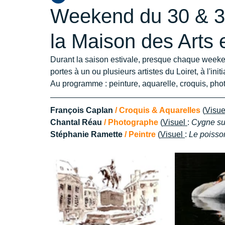
Weekend du 30 & 31 
la Maison des Arts 
Durant la saison estivale, presque chaque weeken
portes à un ou plusieurs artistes du Loiret, à l'initi
Au programme : peinture, aquarelle, croquis, phot
François Caplan 
/ Croquis & Aquarelles 
(
Visue
Chantal Réau 
/ Photographe 
(
Visuel 
: 
Cygne sur
Stéphanie Ramette 
/ Peintre 
(
Visuel 
: 
Le poisso