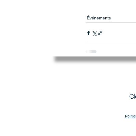
Événements
Mairie de Cléry-Saint-André
94 Rue du Maréchal Foch
45370 CLERY SAINT ANDRE
02.38.46.98.98
accueil@clery-saint-andre.com
Politiq