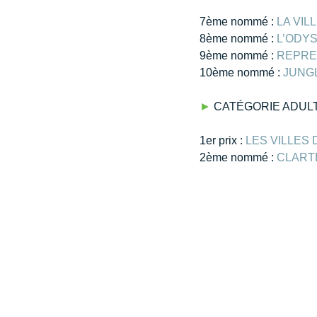
7ème nommé : 
LA VIL
8ème nommé : 
L’ODY
9ème nommé : 
REPRE
10ème nommé : 
JUNG
►
 CATÉGORIE ADUL
​1er prix : 
LES VILLES 
2ème nommé : 
CLART