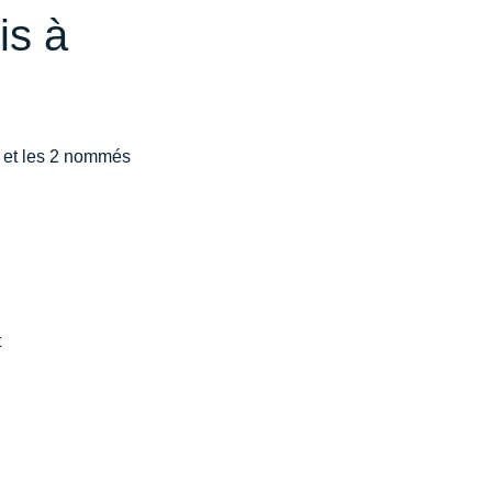
is à
 et les 2 nommés 
t