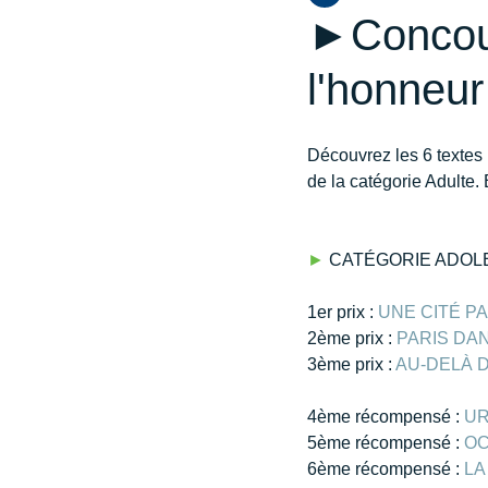
►Concours
l'honneur
Découvrez les 6 textes
de la catégorie Adulte.
►
 CATÉGORIE ADO
​1er prix : 
UNE CITÉ P
2ème prix : 
PARIS DA
3ème prix : 
AU-DELÀ 
4ème récompensé : 
U
5ème récompensé : 
OC
6ème récompensé : 
LA