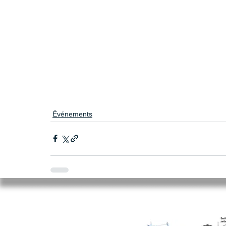
Événements
Mairie de Cléry-Saint-André
94 Rue du Maréchal Foch