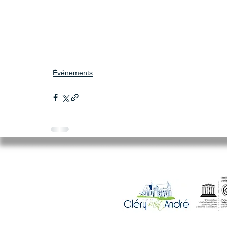
Événements
Mairie de Cléry-Saint-André
94 Rue du Maréchal Foch
45370 CLERY SAINT ANDRE
02.38.46.98.98
accueil@clery-saint-andre.com